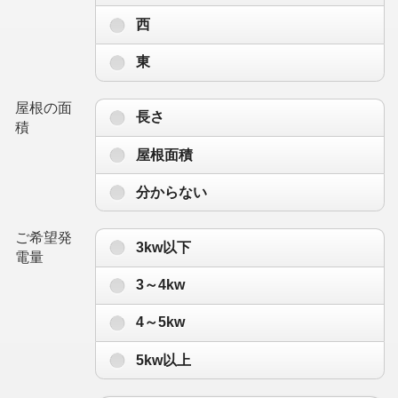
西
東
屋根の面
長さ
積
屋根面積
分からない
ご希望発
3kw以下
電量
3～4kw
4～5kw
5kw以上