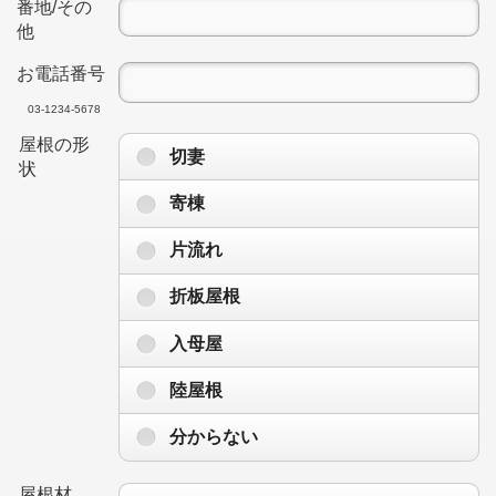
番地/その
他
お電話番号
03-1234-5678
屋根の形
切妻
状
寄棟
片流れ
折板屋根
入母屋
陸屋根
分からない
屋根材